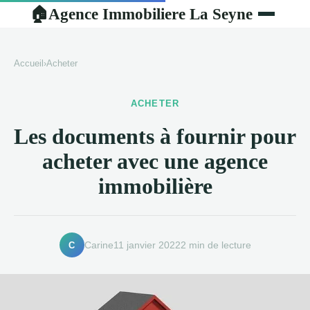
Agence Immobiliere La Seyne
🏠
Accueil
›
Acheter
ACHETER
Les documents à fournir pour
acheter avec une agence
immobilière
C
Carine
11 janvier 2022
2 min de lecture