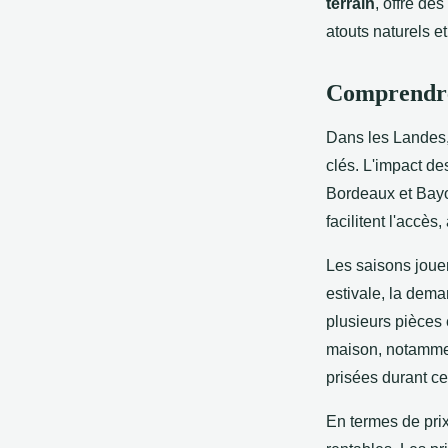
terrain
, offre de
atouts naturels e
Comprendre 
Dans les Landes,
clés. L'impact des
Bordeaux et Bayon
facilitent l'accè
Les saisons jouen
estivale, la dem
plusieurs pièces
maison, notammen
prisées durant ce
En termes de pri