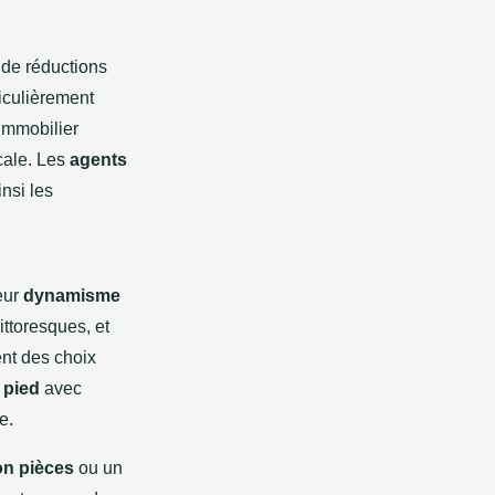
 de réductions
ticulièrement
immobilier
cale. Les
agents
insi les
eur
dynamisme
ittoresques, et
ent des choix
 pied
avec
e.
n pièces
ou un