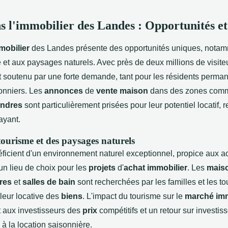
ns l'immobilier des Landes : Opportunités e
mobilier
des Landes présente des opportunités uniques, notam
que et aux paysages naturels. Avec près de deux millions de visite
st soutenu par une forte demande, tant pour les résidents perma
sonniers. Les
annonces
de
vente maison
dans des zones co
ndres
sont particulièrement prisées pour leur potentiel locatif, r
ayant.
ourisme et des paysages naturels
ficient d'un environnement naturel exceptionnel, propice aux act
t un lieu de choix pour les
projets
d'
achat immobilier
. Les
mais
res
et
salles de bain
sont recherchées par les familles et les tou
leur locative des
biens
. L'impact du tourisme sur le
marché imm
ant aux investisseurs des
prix
compétitifs et un retour sur investi
 à la location saisonnière.