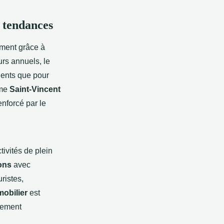
t tendances
ment grâce à
urs annuels, le
nents que pour
mme
Saint-Vincent
enforcé par le
ivités de plein
ons
avec
ristes,
obilier
est
ssement