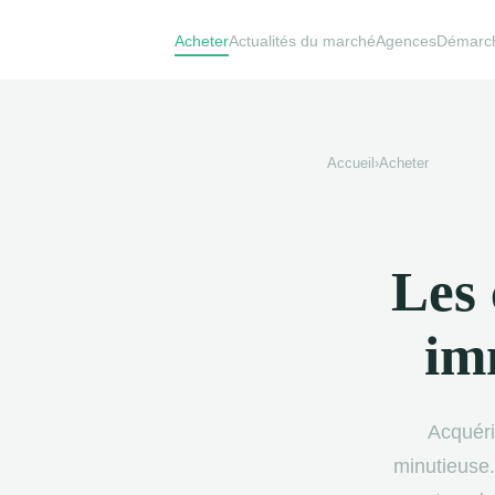
Acheter
Actualités du marché
Agences
Démarche
Accueil
›
Acheter
Les 
im
Acquéri
minutieuse.