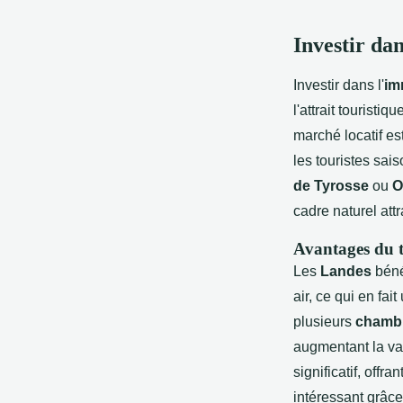
Investir da
Investir dans l'
im
l'attrait touristi
marché locatif e
les touristes sai
de Tyrosse
ou
O
cadre naturel attr
Avantages du t
Les
Landes
béné
air, ce qui en fai
plusieurs
chamb
augmentant la va
significatif, offr
intéressant grâce