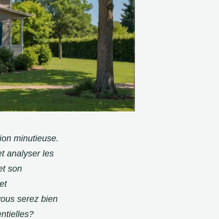
ion minutieuse.
t analyser les
et son
et
vous serez bien
ntielles?