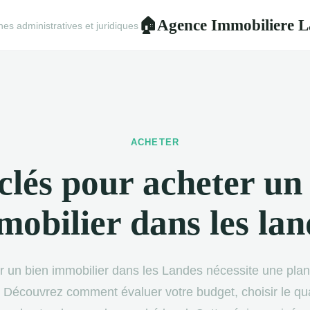
Agence Immobiliere L
🏠
s administratives et juridiques
ACHETER
clés pour acheter un
mobilier dans les lan
r un bien immobilier dans les Landes nécessite une plani
 Découvrez comment évaluer votre budget, choisir le quar