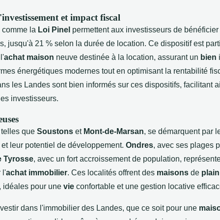
nvestissement et impact fiscal
 comme la
Loi Pinel
permettent aux investisseurs de bénéficier
es, jusqu'à 21 % selon la durée de location. Ce dispositif est par
l'
achat maison
neuve destinée à la location, assurant un
bien
mes énergétiques modernes tout en optimisant la rentabilité fis
ns les Landes sont bien informés sur ces dispositifs, facilitant a
es investisseurs.
euses
 telles que
Soustons
et
Mont-de-Marsan
, se démarquent par l
et leur potentiel de développement.
Ondres
, avec ses plages p
e Tyrosse
, avec un fort accroissement de population, représent
l'
achat immobilier
. Ces localités offrent des
maisons
de
plain
, idéales pour une
vie
confortable et une gestion locative efficac
vestir dans l'immobilier des Landes, que ce soit pour une
maiso