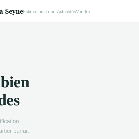
a Seyne
Estimations
Louer
Actualités
Vendre
 bien
des
fication
tier parfait