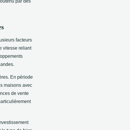
soutenu par des
es
usieurs facteurs
e vitesse reliant
eloppements
Landes.
ères. En période
les maisons avec
onces de vente
articulièrement
investissement