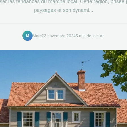
ser les tendances du marché local. Cette région, prisée
paysages et son dynami...
M
Marc
22 novembre 2024
5 min de lecture